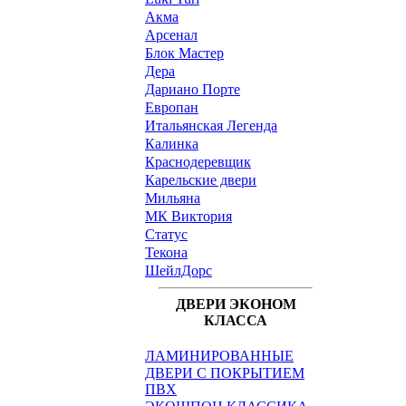
Акма
Арсенал
Блок Мастер
Дера
Дариано Порте
Европан
Итальянская Легенда
Калинка
Краснодеревщик
Карельские двери
Мильяна
МК Виктория
Статус
Текона
ШейлДорс
ДВЕРИ ЭКОНОМ
КЛАССА
ЛАМИНИРОВАННЫЕ
ДВЕРИ С ПОКРЫТИЕМ
ПВХ